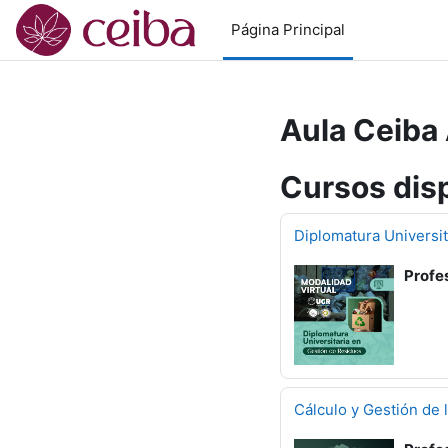
Salta al contenido principal
Página Principal
Aula Ceiba
Cursos dis
Diplomatura Universi
Profe
Cálculo y Gestión de 