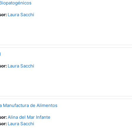
Biopatogénicos
sor:
Laura Sacchi
l
sor:
Laura Sacchi
la Manufactura de Alimentos
sor:
Alina del Mar Infante
sor:
Laura Sacchi