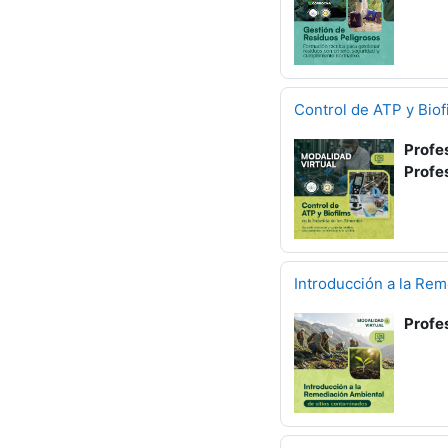
Control de ATP y Biof
Profe
Profe
Introducción a la Re
Profe