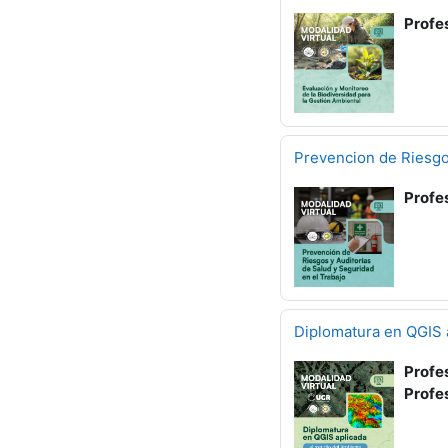
Profe
Prevencion de Riesgos
Profe
Diplomatura en QGIS a
Profe
Profe